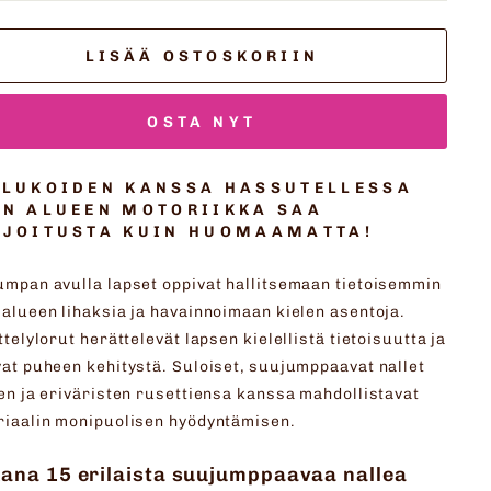
LISÄÄ OSTOSKORIIN
OSTA NYT
LUKOIDEN KANSSA HASSUTELLESSA
N ALUEEN MOTORIIKKA SAA
RJOITUSTA KUIN HUOMAAMATTA!
mpan avulla lapset oppivat hallitsemaan tietoisemmin
alueen lihaksia ja havainnoimaan kielen asentoja.
ttelylorut herättelevät lapsen kielellistä tietoisuutta ja
at puheen kehitystä. Suloiset, suujumppaavat nallet
en ja eriväristen rusettiensa kanssa mahdollistavat
riaalin monipuolisen hyödyntämisen.
ana 15 erilaista suujumppaavaa nallea