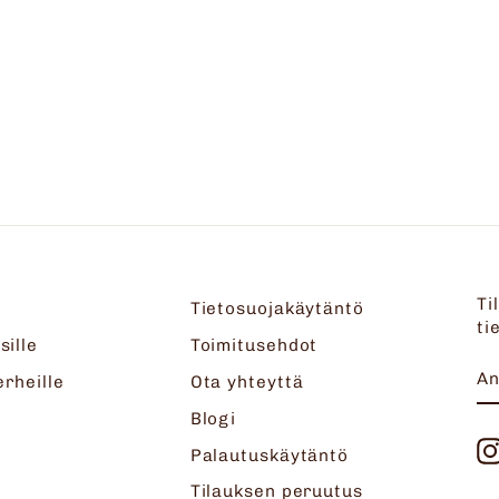
Ti
Tietosuojakäytäntö
ti
sille
Toimitusehdot
A
T
erheille
Ota yhteyttä
S
Blogi
Palautuskäytäntö
Tilauksen peruutus