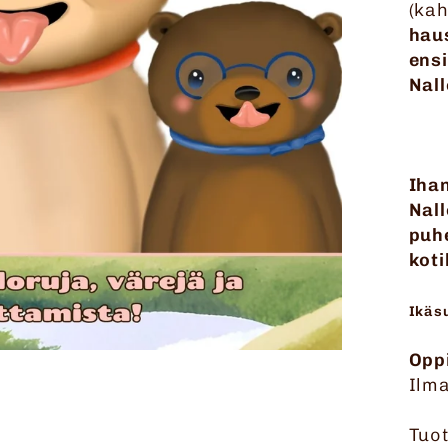
(ka
haus
ens
Nall
Iha
Nall
puh
koti
Ikäs
Opp
Ilm
Tuot