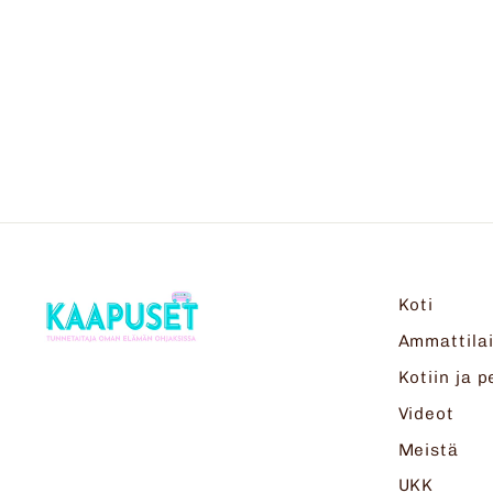
NALLESUUJUMPPA
€13,90
Koti
Ammattilai
Kotiin ja p
Videot
Meistä
UKK