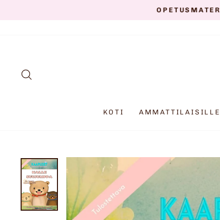
Siirry
OPETUSMATER
sisältöön
HAKU
KOTI
AMMATTILAISILL