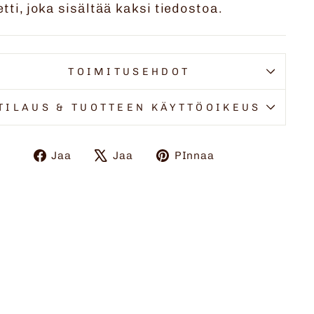
tti, joka sisältää kaksi tiedostoa.
TOIMITUSEHDOT
TILAUS & TUOTTEEN KÄYTTÖOIKEUS
Jaa
Twiittaa
Pinnaa
Jaa
Jaa
PInnaa
Facebookissa
X:ssä
Pinterestiin