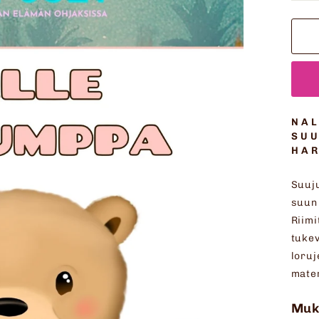
NAL
SUU
HA
Suuju
suun 
Riimi
tukev
loruj
mate
Muk