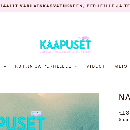
IAALIT VARHAISKASVATUKSEEN, PERHEILLE JA T
Keskeytä
diaesitys
E
KOTIIN JA PERHEILLE
VIDEOT
MEIS
N
Nor
€13
Sisä