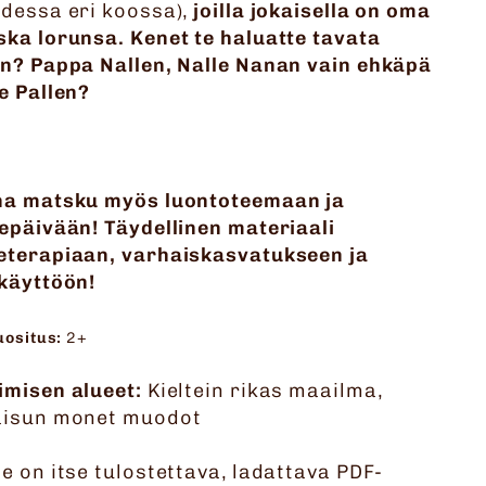
hdessa eri koossa),
joilla jokaisella on oma
ka lorunsa. Kenet te haluatte tavata
in? Pappa Nallen, Nalle Nanan vain ehkäpä
e Pallen?
na matsku myös luontoteemaan ja
epäivään! Täydellinen materiaali
eterapiaan, varhaiskasvatukseen ja
käyttöön!
uositus:
2+
imisen alueet:
Kieltein rikas maailma,
aisun monet muodot
e on itse tulostettava, ladattava PDF-