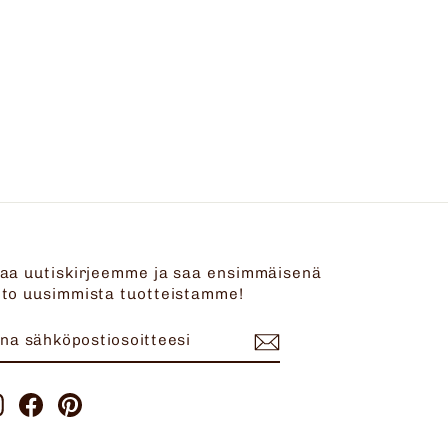
laa uutiskirjeemme ja saa ensimmäisenä
eto uusimmista tuotteistamme!
NNA
ILAA
ÄHKÖPOSTIOSOITTEESI
Instagram
Facebook
Pinterest