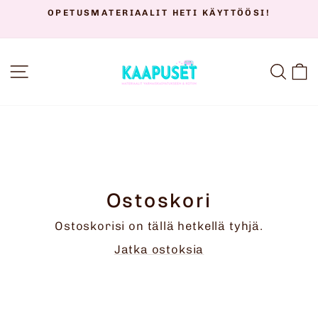
Siirry
OPETUSMATERIAALIT HETI KÄYTTÖÖSI!
sisältöön
Keskeytä
diaesitys
SIVUSTON NAVIGOINTI
HAK
O
Ostoskori
Ostoskorisi on tällä hetkellä tyhjä.
Jatka ostoksia