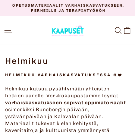
Siirry
OPETUSMATERIAALIT VARHAISKASVATUKSEEN,
sisältöön
PERHEILLE JA TERAPIATYÖHÖN
Keskeytä
diaesitys
SIVUSTON NAVIGOINTI
HAK
O
Helmikuu
HELMIKUU VARHAISKASVATUKSESSA ❄️❤️
Helmikuu kutsuu pysähtymään yhteisten
hetkien äärelle. Verkkokaupastamme löydät
varhaiskasvatukseen sopivat oppimateriaalit
esimerkiksi Runebergin päivään,
ystävänpäivään ja Kalevalan päivään.
Materiaalit tukevat kielen kehitystä,
kaveritaitoja ja kulttuurista ymmärrystä