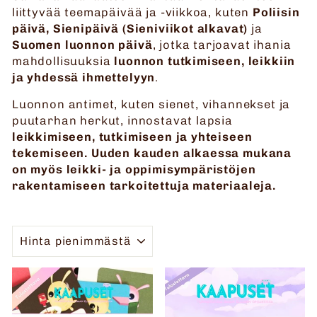
liittyvää teemapäivää ja -viikkoa, kuten
Poliisin
päivä, Sienipäivä (Sieniviikot alkavat)
ja
Suomen luonnon päivä
, jotka tarjoavat ihania
mahdollisuuksia
luonnon tutkimiseen, leikkiin
ja yhdessä ihmettelyyn
.
Luonnon antimet, kuten sienet, vihannekset ja
puutarhan herkut, innostavat lapsia
leikkimiseen, tutkimiseen ja yhteiseen
tekemiseen.
Uuden kauden alkaessa mukana
on myös leikki- ja oppimisympäristöjen
rakentamiseen tarkoitettuja materiaaleja.
JÄRJESTELLÄ