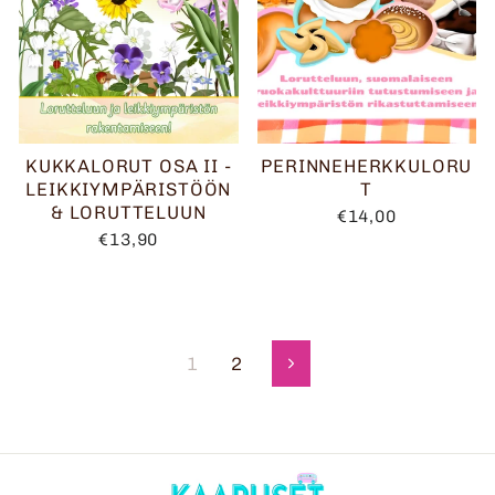
KUKKALORUT OSA II -
PERINNEHERKKULORU
LEIKKIYMPÄRISTÖÖN
T
& LORUTTELUUN
€14,00
€13,90
1
2
Seuraava