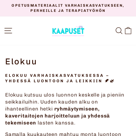
Siirry
OPETUSMATERIAALIT VARHAISKASVATUKSEEN,
sisältöön
PERHEILLE JA TERAPIATYÖHÖN
Keskeytä
diaesitys
SIVUSTON NAVIGOINTI
HAK
O
Elokuu
ELOKUU VARHAISKASVATUKSESSA –
YHDESSÄ LUONTOON JA LEIKKIIN 🍂🌿
Elokuu kutsuu ulos luonnon keskelle ja pieniin
seikkailuihin. Uuden kauden alku on
ihanteellinen hetki
ryhmäytymiseen,
kaveritaitojen harjoitteluun ja yhdessä
tekemiseen
lasten kanssa.
Samalla kuukauteen mahtuu monta luontoon