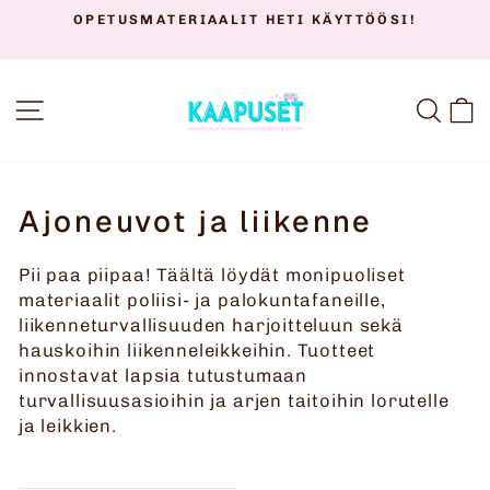
Siirry
OPETUSMATERIAALIT VARHAISKASVATUKSEEN,
sisältöön
PERHEILLE JA TERAPIATYÖHÖN
Keskeytä
diaesitys
SIVUSTON NAVIGOINTI
HAK
O
Ajoneuvot ja liikenne
Pii paa piipaa! Täältä löydät monipuoliset
materiaalit poliisi- ja palokuntafaneille,
liikenneturvallisuuden harjoitteluun sekä
hauskoihin liikenneleikkeihin. Tuotteet
innostavat lapsia tutustumaan
turvallisuusasioihin ja arjen taitoihin lorutelle
ja leikkien.