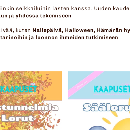
nkin seikkailuihin lasten kanssa. Uuden kauden
uun ja yhdessä tekemiseen
.
ivää, kuten
Nallepäivä, Halloween, Hämärän h
, tarinoihin ja luonnon ihmeiden tutkimiseen
.