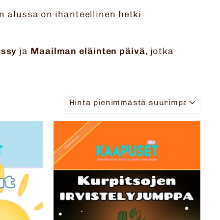
 alussa on ihanteellinen hetki
yssy
ja
Maailman eläinten päivä
, jotka
JÄRJESTELLÄ