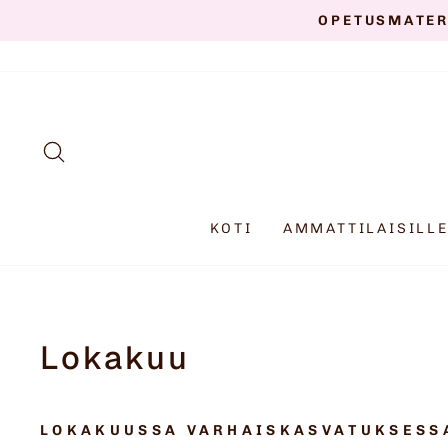
Siirry
OPETUSMATER
sisältöön
HAKU
KOTI
AMMATTILAISILL
Lokakuu
LOKAKUUSSA VARHAISKASVATUKSESSA –