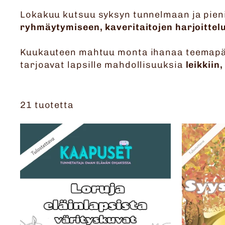
Lokakuu kutsuu syksyn tunnelmaan ja pienii
ryhmäytymiseen, kaveritaitojen harjoittel
Kuukauteen mahtuu monta ihanaa teemapä
tarjoavat lapsille mahdollisuuksia
leikkiin
21 tuotetta