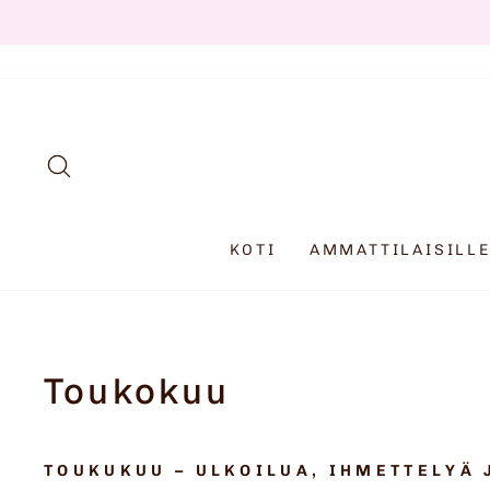
Siirry
OPETUSMATER
sisältöön
HAKU
KOTI
AMMATTILAISILL
Toukokuu
TOUKUKUU – ULKOILUA, IHMETTELYÄ J