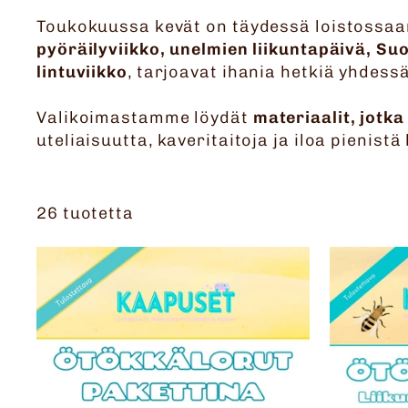
Toukokuussa kevät on täydessä loistossaan
pyöräilyviikko, unelmien liikuntapäivä, S
lintuviikko
, tarjoavat ihania hetkiä yhdes
Valikoimastamme löydät
materiaalit, jotk
uteliaisuutta, kaveritaitoja ja iloa pienist
26 tuotetta