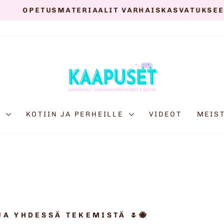
IAALIT VARHAISKASVATUKSEEN, PERHEILLE JA T
Keskeytä
diaesitys
E
KOTIIN JA PERHEILLE
VIDEOT
MEIS
A YHDESSÄ TEKEMISTÄ 🌷🐝