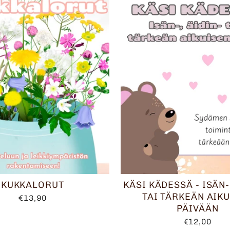
KUKKALORUT
KÄSI KÄDESSÄ - ISÄN-
TAI TÄRKEÄN AIK
€13,90
PÄIVÄÄN
€12,00