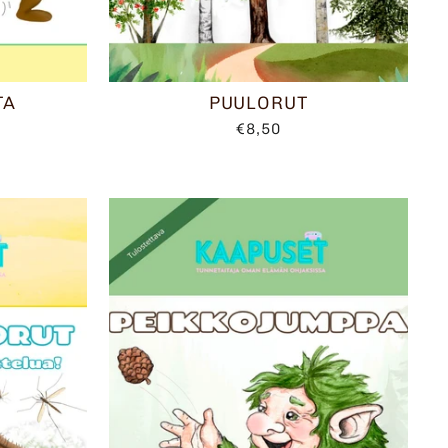
TA
PUULORUT
€8,50