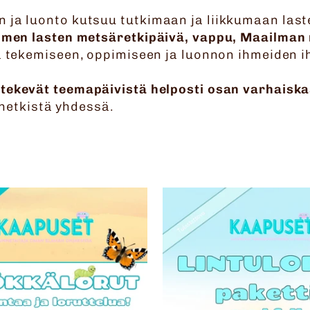
 ja luonto kutsuu tutkimaan ja liikkumaan las
uomen lasten metsäretkipäivä, vappu, Maailman 
sä tekemiseen, oppimiseen ja luonnon ihmeiden i
a tekevät teemapäivistä helposti osan varhais
ä hetkistä yhdessä.