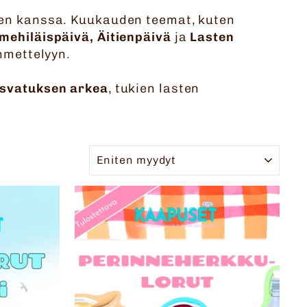
ten kanssa. Kuukauden teemat, kuten
mehiläispäivä, Äitienpäivä
ja
Lasten
hmettelyyn.
kasvatuksen arkea
, tukien lasten
JÄRJESTELLÄ