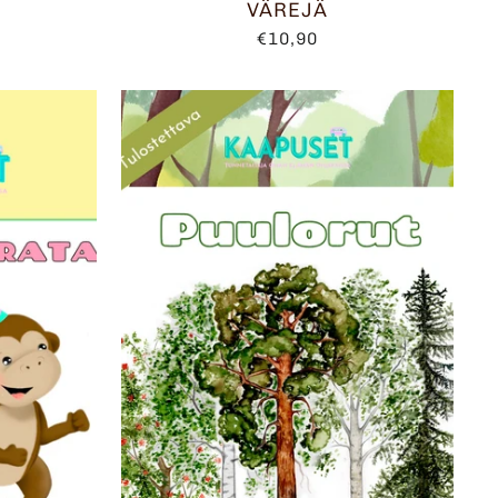
VÄREJÄ
€10,90