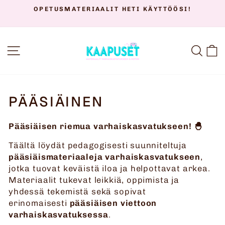
Siirry
I!
OPETUSMATERIAALIT VARHAISKASVATUKSEEN
sisältöön
PERHEILLE JA TERAPIATYÖHÖN
Keskeytä
diaesitys
SIVUSTON NAVIGOINTI
HAK
O
PÄÄSIÄINEN
Pääsiäisen riemua varhaiskasvatukseen! 🐣
Täältä löydät pedagogisesti suunniteltuja
pääsiäismateriaaleja varhaiskasvatukseen
,
jotka tuovat keväistä iloa ja helpottavat arkea.
Materiaalit tukevat leikkiä, oppimista ja
yhdessä tekemistä sekä sopivat
erinomaisesti
pääsiäisen viettoon
varhaiskasvatuksessa
.