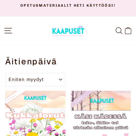
Siirry
OPETUSMATERIAALIT HETI KÄYTTÖÖSI!
sisältöön
Keskeytä
diaesitys
SIVUSTON NAVIGOINTI
HAK
O
Äitienpäivä
JÄRJESTELLÄ