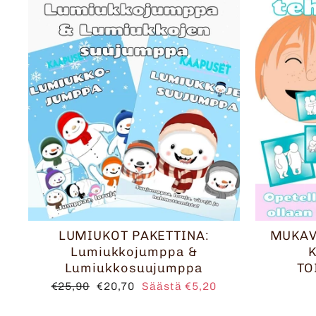
LUMIUKOT PAKETTINA:
MUKAVA
Lumiukkojumppa &
Lumiukkosuujumppa
TO
Normaalihinta
Alennushinta
€25,90
€20,70
Säästä €5,20