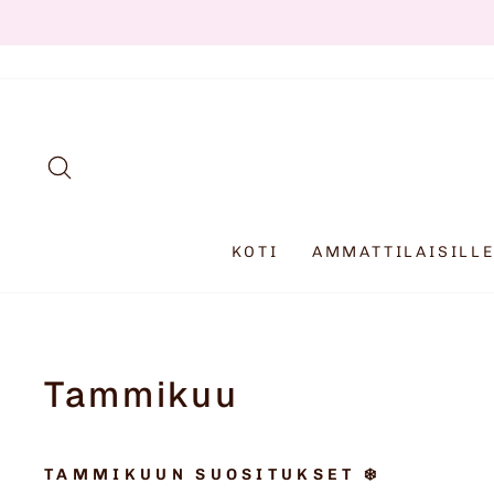
Siirry
OPETUSMATER
sisältöön
HAKU
KOTI
AMMATTILAISILL
Tammikuu
TAMMIKUUN SUOSITUKSET ❄️