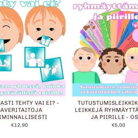
STI TEHTY VAI EI? -
TUTUSTUMISLEIKKIK
KAVERITAITOJA
LEIKKEJÄ RYHMÄYTT
IMINNALLISESTI
JA PIIRILLE - OS
€12,90
€5,00