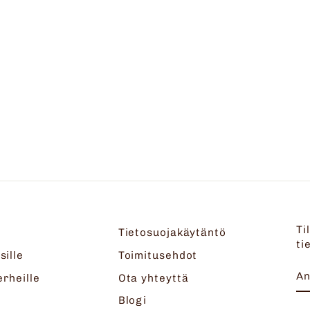
Ti
Tietosuojakäytäntö
ti
sille
Toimitusehdot
A
T
erheille
Ota yhteyttä
S
Blogi