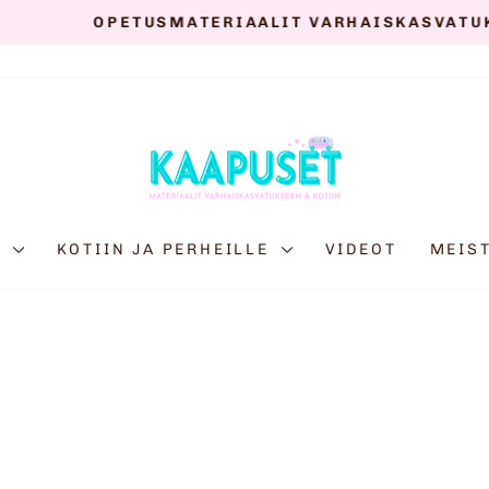
IAALIT VARHAISKASVATUKSEEN, PERHEILLE JA T
Keskeytä
diaesitys
E
KOTIIN JA PERHEILLE
VIDEOT
MEIS