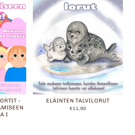
ORTIT -
ELÄINTEN TALVILORUT
ÄMISEEN
€11,90
A I