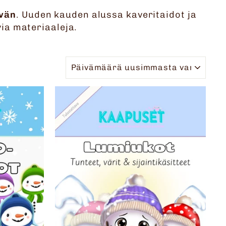
ivän
. Uuden kauden alussa kaveritaidot ja
via materiaaleja.
JÄRJESTELLÄ