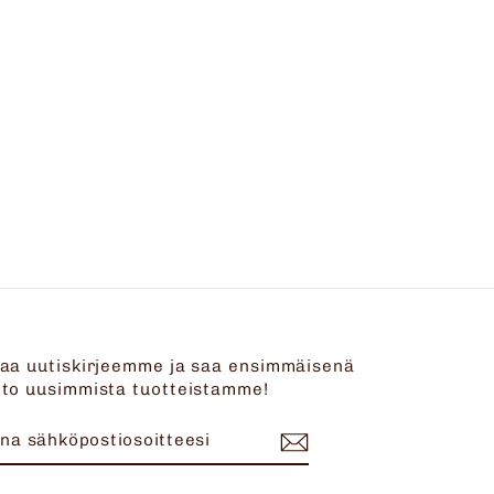
laa uutiskirjeemme ja saa ensimmäisenä
eto uusimmista tuotteistamme!
NNA
ILAA
ÄHKÖPOSTIOSOITTEESI