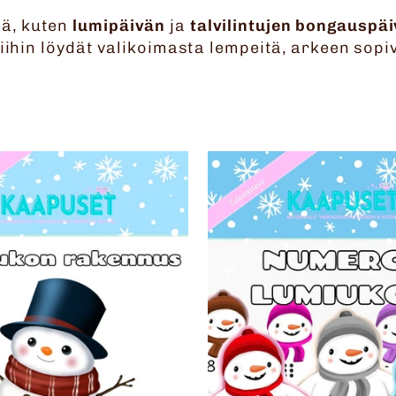
ä, kuten
lumipäivän
ja
talvilintujen bongauspä
iihin löydät valikoimasta lempeitä, arkeen sopi