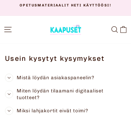
Siirry
OPETUSMATERIAALIT HETI KÄYTTÖÖSI!
sisältöön
Keskeytä
diaesitys
SIVUSTON NAVIGOINTI
HAK
O
Usein kysytyt kysymykset
Mistä löydän asiakaspaneelin?
Miten löydän tilaamani digitaaliset
tuotteet?
Miksi lahjakortit eivät toimi?