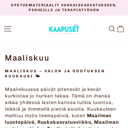
Siirry
OPETUSMATERIAALIT VARHAISKASVATUKSEEN,
sisältöön
PERHEILLE JA TERAPIATYÖHÖN
Keskeytä
diaesitys
SIVUSTON NAVIGOINTI
HAK
O
Maaliskuu
MAALISKUU – VALON JA ODOTUKSEN
KUUKAUSI
🌤️
Maaliskuussa päivät pitenevät ja kevät
kurkistaa jo nurkan takaa. Tämä on ihanaa
aikaa yhdessä lasten kanssa tutkia luontoa,
leikkiä ja ihmetellä pieniä asioita. Kuukauteen
mahtuu myös teemapäiviä, kuten
Maailman
luontopäivä, Ruokakasvatusviikko, Maailman