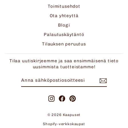
Toimitusehdot
Ota yhteyttä
Blogi
Palautuskäytäntö
Tilauksen peruutus
Tilaa uutiskirjeemme ja saa ensimmäisenä tieto
uusimmista tuotteistamme!
ANNA
TILAA
SÄHKÖPOSTIOSOITTEESI
Instagram
Facebook
Pinterest
© 2026 Kaapuset
Shopify-verkkokaupat