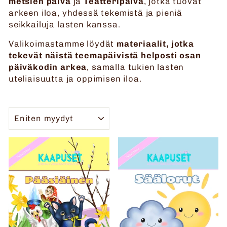
metsien päivä
ja
Teatteripäivä
, jotka tuovat
arkeen iloa, yhdessä tekemistä ja pieniä
seikkailuja lasten kanssa.
Valikoimastamme löydät
materiaalit, jotka
tekevät näistä teemapäivistä helposti osan
päiväkodin arkea
, samalla tukien lasten
uteliaisuutta ja oppimisen iloa.
JÄRJESTELLÄ