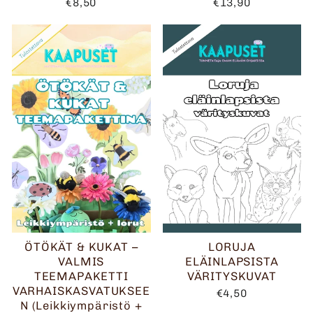
€8,50
€13,90
ÖTÖKÄT & KUKAT –
LORUJA
VALMIS
ELÄINLAPSISTA
TEEMAPAKETTI
VÄRITYSKUVAT
VARHAISKASVATUKSEE
€4,50
N (Leikkiympäristö +