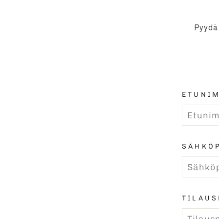
Pyydä 
ETUNIM
SÄHKÖ
TILAU