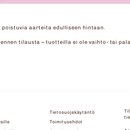
poistuvia aarteita edulliseen hintaan.
nnen tilausta – tuotteilla ei ole vaihto- tai pa
Ti
Tietosuojakäytäntö
ti
sille
Toimitusehdot
A
T