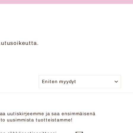
lautusoikeutta.
JÄRJESTELLÄ
laa uutiskirjeemme ja saa ensimmäisenä
eto uusimmista tuotteistamme!
NNA
ILAA