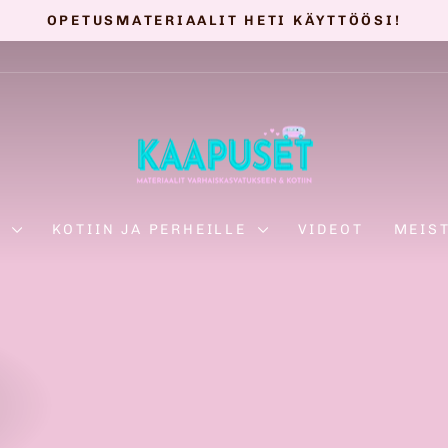
OPETUSMATERIAALIT HETI KÄYTTÖÖSI!
Keskeytä
diaesitys
E
KOTIIN JA PERHEILLE
VIDEOT
MEIS