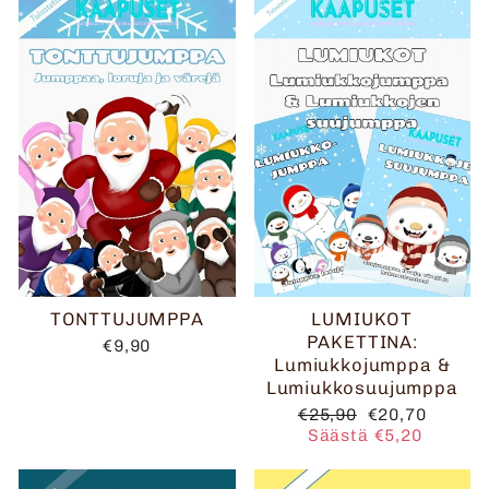
TONTTUJUMPPA
LUMIUKOT
PAKETTINA:
€9,90
Lumiukkojumppa &
Lumiukkosuujumppa
Normaalihinta
Alennushinta
€25,90
€20,70
Säästä €5,20