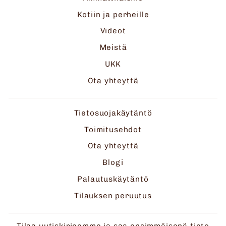
Kotiin ja perheille
Videot
Meistä
UKK
Ota yhteyttä
Tietosuojakäytäntö
Toimitusehdot
Ota yhteyttä
Blogi
Palautuskäytäntö
Tilauksen peruutus
Tilaa uutiskirjeemme ja saa ensimmäisenä tieto