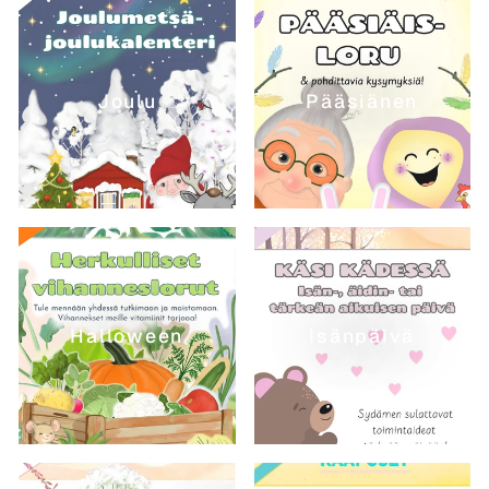
Joulu
Pääsiänen
Halloween
Isänpäivä