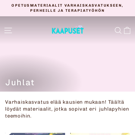
Siirry
OPETUSMATERIAALIT VARHAISKASVATUKSEEN,
sisältöön
PERHEILLE JA TERAPIATYÖHÖN
Keskeytä
diaesitys
SIVUSTON NAVIGOINTI
HAK
O
Juhlat
Varhaiskasvatus elää kausien mukaan! Täältä
löydät materiaalit, jotka sopivat eri juhlapyhien
teemoihin.