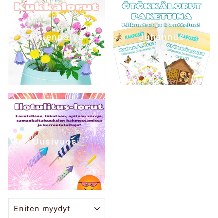
Äitienpäivä
Juhannus
Uusivuosi
JÄRJESTELLÄ