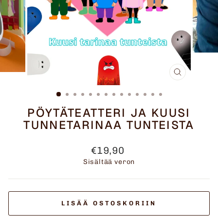
SULJE
(ESC)
PÖYTÄTEATTERI JA KUUSI
TUNNETARINAA TUNTEISTA
Normaalihinta
€19,90
Sisältää veron
LISÄÄ OSTOSKORIIN