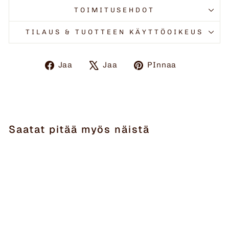
TOIMITUSEHDOT
TILAUS & TUOTTEEN KÄYTTÖOIKEUS
Jaa
Twiittaa
Pinnaa
Jaa
Jaa
PInnaa
Facebookissa
X:ssä
Pinteresti
Saatat pitää myös näistä