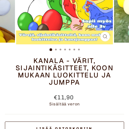
SULJE
(ESC)
KANALA - VÄRIT,
SIJAINTIKÄSITTEET, KOON
MUKAAN LUOKITTELU JA
JUMPPA
Normaalihinta
€11,90
Sisältää veron
LISÄÄ OSTOSKORIIN