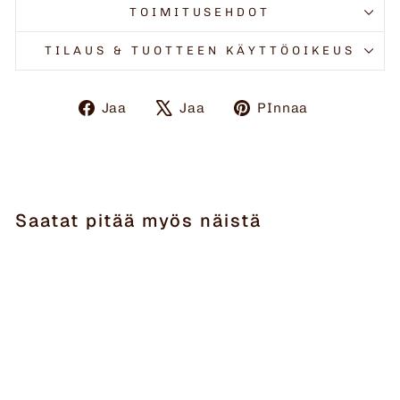
TOIMITUSEHDOT
TILAUS & TUOTTEEN KÄYTTÖOIKEUS
Jaa
Twiittaa
Pinnaa
Jaa
Jaa
PInnaa
Facebookissa
X:ssä
Pinteresti
Saatat pitää myös näistä