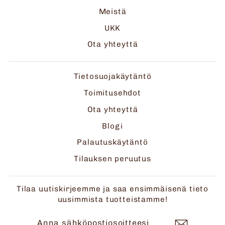
Meistä
UKK
Ota yhteyttä
Tietosuojakäytäntö
Toimitusehdot
Ota yhteyttä
Blogi
Palautuskäytäntö
Tilauksen peruutus
Tilaa uutiskirjeemme ja saa ensimmäisenä tieto
uusimmista tuotteistamme!
ANNA
TILAA
SÄHKÖPOSTIOSOITTEESI