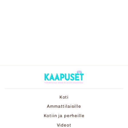
KANALA - VÄRIT,
SIJAINTIKÄSITTEET,
KOON MUKAAN
LUOKITTELU JA JUMPPA
€11,90
Koti
Ammattilaisille
Kotiin ja perheille
Videot