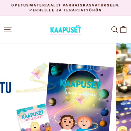
Siirry
OPETUSMATERIAALIT VARHAISKASVATUKSEEN,
sisältöön
PERHEILLE JA TERAPIATYÖHÖN
Keskeytä
diaesitys
SIVUSTON NAVIGOINTI
HAK
O