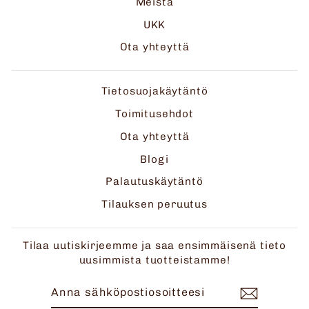
Meistä
UKK
Ota yhteyttä
Tietosuojakäytäntö
Toimitusehdot
Ota yhteyttä
Blogi
Palautuskäytäntö
Tilauksen peruutus
Tilaa uutiskirjeemme ja saa ensimmäisenä tieto
uusimmista tuotteistamme!
ANNA
TILAA
SÄHKÖPOSTIOSOITTEESI