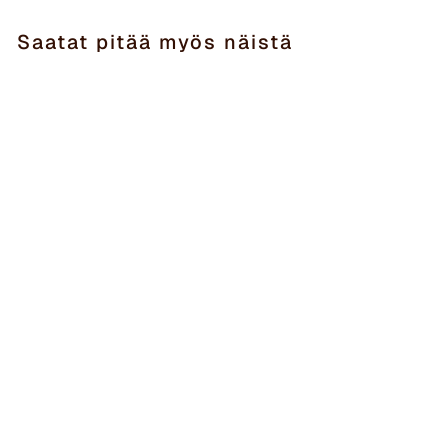
Saatat pitää myös näistä
Loppuunmyyty
KAAPUSTEN
TUNNEKORTIT JA
TUNNETAITOPELI
€39,90