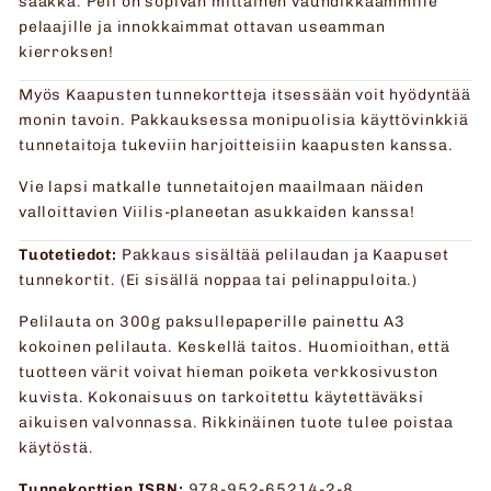
saakka. Peli on sopivan mittainen vauhdikkaammille
pelaajille ja innokkaimmat ottavan useamman
kierroksen!
Myös Kaapusten tunnekortteja itsessään voit hyödyntää
monin tavoin. Pakkauksessa monipuolisia käyttövinkkiä
tunnetaitoja tukeviin harjoitteisiin kaapusten kanssa.
Vie lapsi matkalle tunnetaitojen maailmaan näiden
valloittavien Viilis-planeetan asukkaiden kanssa!
Tuotetiedot:
Pakkaus sisältää pelilaudan ja Kaapuset
tunnekortit. (Ei sisällä noppaa tai pelinappuloita.)
Pelilauta on 300g paksullepaperille painettu A3
kokoinen pelilauta. Keskellä taitos. Huomioithan, että
tuotteen värit voivat hieman poiketa verkkosivuston
kuvista. Kokonaisuus on tarkoitettu käytettäväksi
aikuisen valvonnassa. Rikkinäinen tuote tulee poistaa
käytöstä.
Tunnekorttien ISBN:
978-952-65214-2-8