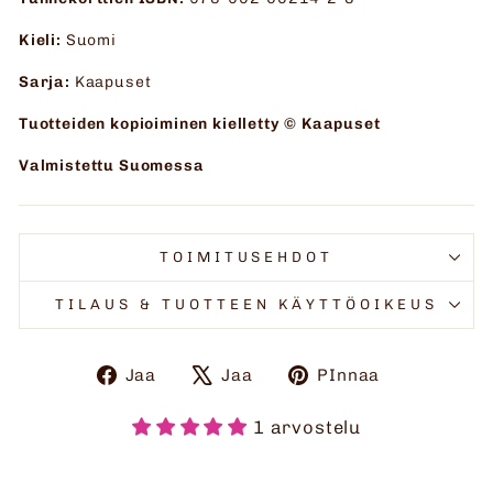
Kieli:
Suomi
Sarja:
Kaapuset
Tuotteiden kopioiminen kielletty © Kaapuset
Valmistettu Suomessa
TOIMITUSEHDOT
TILAUS & TUOTTEEN KÄYTTÖOIKEUS
Jaa
Twiittaa
Pinnaa
Jaa
Jaa
PInnaa
Facebookissa
X:ssä
Pinteresti
1 arvostelu