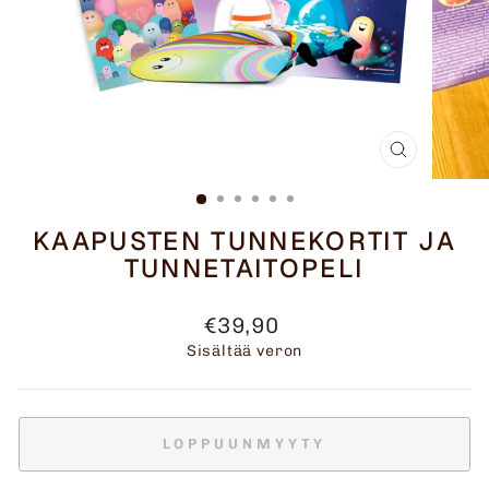
SULJE
(ESC)
KAAPUSTEN TUNNEKORTIT JA
TUNNETAITOPELI
Normaalihinta
€39,90
Sisältää veron
LOPPUUNMYYTY