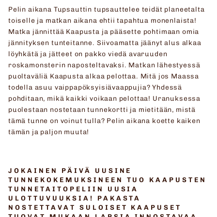
Pelin aikana Tupsauttin tupsauttelee teidät planeetalta
toiselle ja matkan aikana ehtii tapahtua monenlaista!
Matka jännittää Kaapusta ja pääsette pohtimaan omia
jännityksen tunteitanne. Siivoamatta jäänyt alus alkaa
löyhkätä ja jätteet on pakko viedä avaruuden
roskamonsterin naposteltavaksi. Matkan lähestyessä
puoltaväliä Kaapusta alkaa pelottaa. Mitä jos Maassa
todella asuu vaippapöksyisiävaappujia? Yhdessä
pohditaan, mikä kaikki voikaan pelottaa! Uranuksessa
puolestaan nostetaan tunnekortti ja mietitään, mistä
tämä tunne on voinut tulla? Pelin aikana koette kaiken
tämän ja paljon muuta!
JOKAINEN PÄIVÄ UUSINE
TUNNEKOKEMUKSINEEN TUO KAAPUSTEN
TUNNETAITOPELIIN UUSIA
ULOTTUVUUKSIA! PAKASTA
NOSTETTAVAT SULOISET KAAPUSET
TUOVAT MUKAAN LAPSIA INNOSTAVAA