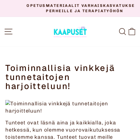
Siirry
OPETUSMATERIAALIT VARHAISKASVATUKSEEN,
sisältöön
PERHEILLE JA TERAPIATYÖHÖN
Keskeytä
diaesitys
SIVUSTON NAVIGOINTI
HAK
O
Toiminnallisia vinkkejä
tunnetaitojen
harjoitteluun!
Tunteet ovat läsnä aina ja kaikkialla, joka
hetkessä, kun olemme vuorovaikutuksessa
toistemme kanssa. Tunteet tuovat meille