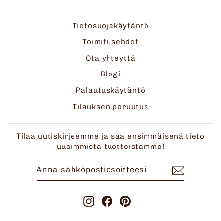
Tietosuojakäytäntö
Toimitusehdot
Ota yhteyttä
Blogi
Palautuskäytäntö
Tilauksen peruutus
Tilaa uutiskirjeemme ja saa ensimmäisenä tieto
uusimmista tuotteistamme!
ANNA
TILAA
SÄHKÖPOSTIOSOITTEESI
Instagram
Facebook
Pinterest