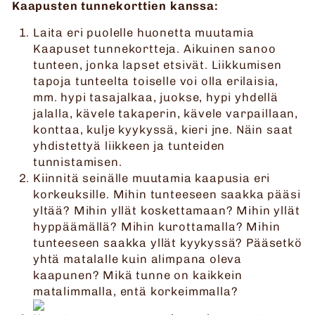
Kaapusten tunnekorttien kanssa:
Laita eri puolelle huonetta muutamia
Kaapuset tunnekortteja. Aikuinen sanoo
tunteen, jonka lapset etsivät. Liikkumisen
tapoja tunteelta toiselle voi olla erilaisia,
mm. hypi tasajalkaa, juokse, hypi yhdellä
jalalla, kävele takaperin, kävele varpaillaan,
konttaa, kulje kyykyssä, kieri jne. Näin saat
yhdistettyä liikkeen ja tunteiden
tunnistamisen.
Kiinnitä seinälle muutamia kaapusia eri
korkeuksille. Mihin tunteeseen saakka pääsi
yltää? Mihin yllät koskettamaan? Mihin yllät
hyppäämällä? Mihin kurottamalla? Mihin
tunteeseen saakka yllät kyykyssä? Pääsetkö
yhtä matalalle kuin alimpana oleva
kaapunen? Mikä tunne on kaikkein
matalimmalla, entä korkeimmalla?