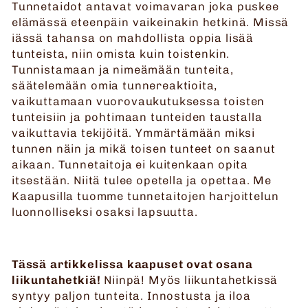
Tunnetaidot antavat voimavaran joka puskee
elämässä eteenpäin vaikeinakin hetkinä. Missä
iässä tahansa on mahdollista oppia lisää
tunteista, niin omista kuin toistenkin.
Tunnistamaan ja nimeämään tunteita,
säätelemään omia tunnereaktioita,
vaikuttamaan vuorovaukutuksessa toisten
tunteisiin ja pohtimaan tunteiden taustalla
vaikuttavia tekijöitä. Ymmärtämään miksi
tunnen näin ja mikä toisen tunteet on saanut
aikaan. Tunnetaitoja ei kuitenkaan opita
itsestään. Niitä tulee opetella ja opettaa. Me
Kaapusilla tuomme tunnetaitojen harjoittelun
luonnolliseksi osaksi lapsuutta.
Tässä artikkelissa kaapuset ovat osana
liikuntahetkiä!
Niinpä! Myös liikuntahetkissä
syntyy paljon tunteita. Innostusta ja iloa