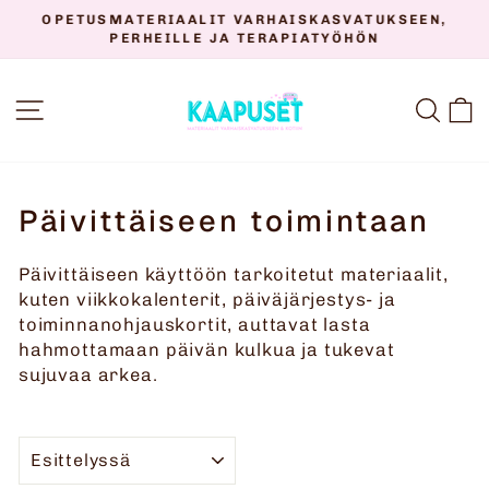
Siirry
OPETUSMATERIAALIT VARHAISKASVATUKSEEN,
sisältöön
PERHEILLE JA TERAPIATYÖHÖN
Keskeytä
diaesitys
SIVUSTON NAVIGOINTI
HAK
O
Päivittäiseen toimintaan
Päivittäiseen käyttöön tarkoitetut materiaalit,
kuten viikkokalenterit, päiväjärjestys- ja
toiminnanohjauskortit, auttavat lasta
hahmottamaan päivän kulkua ja tukevat
sujuvaa arkea.
JÄRJESTELLÄ