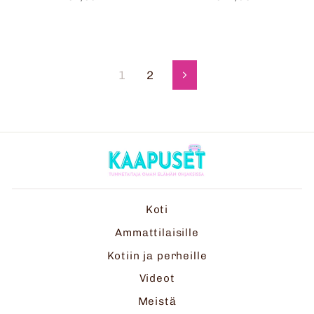
1
2
Seuraava
Koti
Ammattilaisille
Kotiin ja perheille
Videot
Meistä