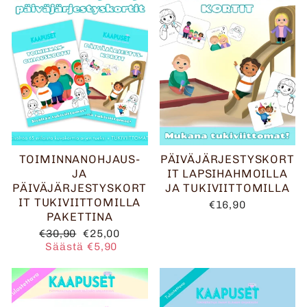
TOIMINNANOHJAUS-
PÄIVÄJÄRJESTYSKORT
JA
IT LAPSIHAHMOILLA
PÄIVÄJÄRJESTYSKORT
JA TUKIVIITTOMILLA
IT TUKIVIITTOMILLA
€16,90
PAKETTINA
Normaalihinta
Alennushinta
€30,90
€25,00
Säästä €5,90